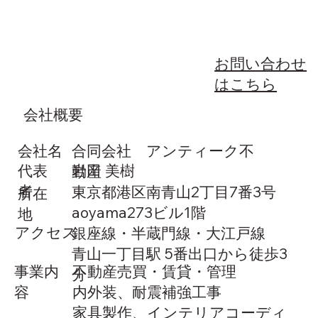
お問い合わせ
はこちら
​会社概要
会社名
合同会社 アンティーク不
代表
岩田 美樹
動産
者
東京都港区南青山2丁目7番3号
​所在
aoyama273ビル1階
地
​アクセス
銀座線・半蔵門線・大江戸線
青山一丁目駅 5番出口から徒歩3
​事業内
不動産売買・賃貸・管理
分
容
内外装、耐震補強工事
家具製作、インテリアコーディ