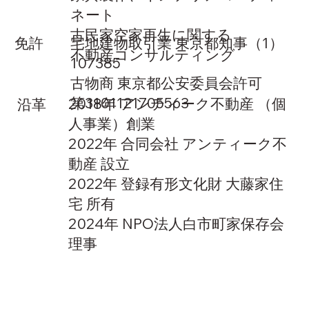
ネート
古民家空家再生に関する
​免許
宅地建物取引業 東京都知事（1）
不動産コンサルティング
107385
古物商 東京都公安委員会許可
第3101121705563
2018年 アンティーク不動産 （個
​沿革
人事業）創業
2022年 合同会社 アンティーク不
動産 設立
2022年 登録有形文化財 大藤家住
宅 所有
2024年 NPO法人白市町家保存会
理事